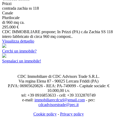
Prizzi
contrada zachia ss 118
Casale
Plurilocale
di 960 mq ca.
295.000 €
CDC IMMOBILIARE propone; In Prizzi (PA) c.da Zachia SS 118
intero fabbricato di circa 960 mq compost..
Visualizza dettaglio
Cerchi un immobile?
Segnalaci un immobile!
CDC Immobiliare di CDC Advisors Trade S.R.L.
Via regina Elena 87 - 90025 Lercara Friddi (PA)
P.IVA: 06905620826 - REA: PA-749099 - Capitale sociale: €
10.000,00 i.v.
tel: +39 0916853633 - cell: +39 3332870749
e-mail:
immobiliarecdcsrl@gmail.com
- pec:
cdcadvisorstrade@pec.it
Cookie policy
-
Privacy policy